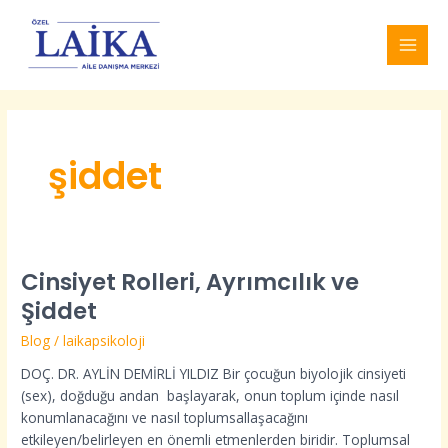
İçeriğe
MAI
atla
MEN
şiddet
Cinsiyet Rolleri, Ayrımcılık ve
Cinsiyet
Rolleri,
Şiddet
Ayrımcılık
Blog
/
laikapsikoloji
ve
Şiddet
DOÇ. DR. AYLİN DEMİRLİ YILDIZ Bir çocuğun biyolojik cinsiyeti
(sex), doğduğu andan başlayarak, onun toplum içinde nasıl
konumlanacağını ve nasıl toplumsallaşacağını
etkileyen/belirleyen en önemli etmenlerden biridir. Toplumsal