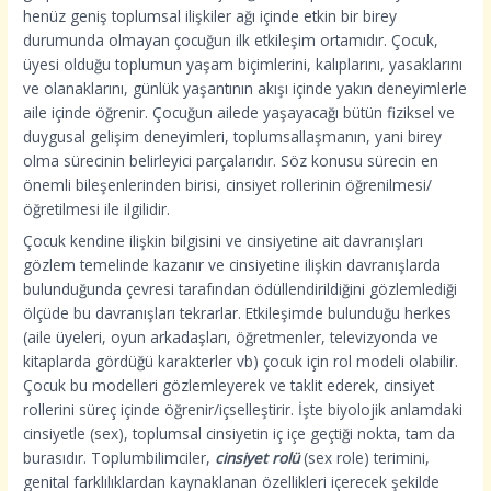
henüz geniş toplumsal ilişkiler ağı içinde etkin bir birey
durumunda olmayan çocuğun ilk etkileşim ortamıdır. Çocuk,
üyesi olduğu toplumun yaşam biçimlerini, kalıplarını, yasaklarını
ve olanaklarını, günlük yaşantının akışı içinde yakın deneyimlerle
aile içinde öğrenir. Çocuğun ailede yaşayacağı bütün fiziksel ve
duygusal gelişim deneyimleri, toplumsallaşmanın, yani birey
olma sürecinin belirleyici parçalarıdır. Söz konusu sürecin en
önemli bileşenlerinden birisi, cinsiyet rollerinin öğrenilmesi/
öğretilmesi ile ilgilidir.
Çocuk kendine ilişkin bilgisini ve cinsiyetine ait davranışları
gözlem temelinde kazanır ve cinsiyetine ilişkin davranışlarda
bulunduğunda çevresi tarafından ödüllendirildiğini gözlemlediği
ölçüde bu davranışları tekrarlar. Etkileşimde bulunduğu herkes
(aile üyeleri, oyun arkadaşları, öğretmenler, televizyonda ve
kitaplarda gördüğü karakterler vb) çocuk için rol modeli olabilir.
Çocuk bu modelleri gözlemleyerek ve taklit ederek, cinsiyet
rollerini süreç içinde öğrenir/içselleştirir. İşte biyolojik anlamdaki
cinsiyetle (sex), toplumsal cinsiyetin iç içe geçtiği nokta, tam da
burasıdır. Toplumbilimciler,
cinsiyet rolü
(sex role) terimini,
genital farklılıklardan kaynaklanan özellikleri içerecek şekilde