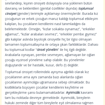
sınırlandırıp, kişinin cinsiyeti dolayısıyla ona yüklenen bütün
davranış ve beklentileri (genital özellikler dışında)
toplumsal
cinsiyet
(gender) terimiyle açıklamayı önermişlerdir. Burada kız
çocuğunun ve erkek çocuğun maruz kaldığı toplumsal etkileşim
kalıpları, bu çocukların kendilerini nasıl tanımladığını da
belirlemektedir. Örneğin, “kızlar sokakta oynamaz”, “erkekler
ağlamaz”, “kızlar arabaları sevmez”, “erkekler pembe giymez”
gibi kalıplar aslında biyolojik cinsiyetle hiç bir ilgisi olmayan
tamamen toplumsallaşma ile ortaya çıkan farklılıklardır. Dahası
bu toplumsal kodlar “
cinsel yönelim
” ile hiç ilgili değildir.
Arabalarla oynayan, pembe sevmeyen, ağlamayan bir oğlan
çocuğu eşcinsel yönelime sahip olabilir. Bu yönelimler
doğuştandır ve bir hastalık, kusur, defo (!) değildir.
Toplumsal cinsiyet rollerindeki ayrışma ağırlıklı olarak kız
çocuklarının ama aynı zamanda bazı alanlarda oğlan
çocuklarının ayrımcılığa uğramasına sebep olmaktadır. Bu
kısıtlılıklarla büyüyen çocuklar kendilerini keşfetme ve
gerçekleştirme şansı bulamamaktadırlar.
Ayrımcılık
kavramı
tam bu noktada devreye girmektedir. Ayrımcılık, bireylerin
hukuki zeminde diğer tüm bireylerle eşit olmalarına rağmen