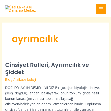
İçeriğe
MAI
atla
MEN
ayrımcılık
Cinsiyet Rolleri, Ayrımcılık ve
Cinsiyet
Rolleri,
Şiddet
Ayrımcılık
Blog
/
laikapsikoloji
ve
Şiddet
DOÇ. DR. AYLİN DEMİRLİ YILDIZ Bir çocuğun biyolojik cinsiyeti
(sex), doğduğu andan başlayarak, onun toplum içinde nasıl
konumlanacağını ve nasıl toplumsallaşacağını
etkileyen/belirleyen en önemli etmenlerden biridir. Toplumsal
cinsiyet (gender) ise davranışlar, tutumlar, ilgiler, amaçlar,