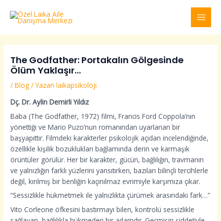
İçeriğe
Yazı
MAI
atla
dolaşımı
MEN
The Godfather: Portakalın Gölgesinde
Ölüm Yaklaşır…
/
Blog
/ Yazan
laikapsikoloji
Dç. Dr. Aylin Demirli Yıldız
Baba (The Godfather, 1972) filmi, Francis Ford Coppola’nın
yönettiği ve Mario Puzo’nun romanından uyarlanan bir
başyapıttır. Filmdeki karakterler psikolojik açıdan incelendiğinde,
özellikle kişilik bozuklukları bağlamında derin ve karmaşık
örüntüler görülür. Her bir karakter, gücün, bağlılığın, travmanın
ve yalnızlığın farklı yüzlerini yansıtırken, bazıları bilinçli tercihlerle
değil, kırılmış bir benliğin kaçınılmaz evrimiyle karşımıza çıkar.
“Sessizlikle hükmetmek ile yalnızlıkta çürümek arasındaki fark…”
Vito Corleone öfkesini bastırmayı bilen, kontrolü sessizlikle
sağlayan, bağlılıkla hükmeden bir adamdır. Geçmişin şiddetiyle