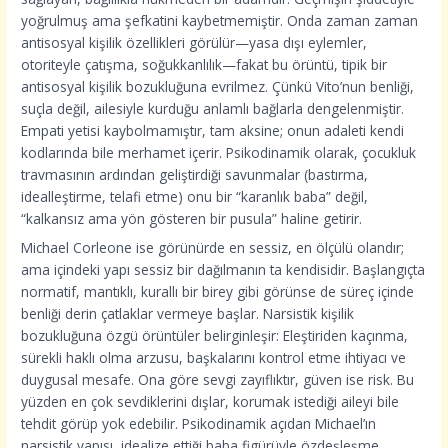
yoğrulmuş ama şefkatini kaybetmemiştir. Onda zaman zaman
antisosyal kişilik özellikleri görülür—yasa dışı eylemler,
otoriteyle çatışma, soğukkanlılık—fakat bu örüntü, tipik bir
antisosyal kişilik bozukluğuna evrilmez. Çünkü Vito’nun benliği,
suçla değil, ailesiyle kurduğu anlamlı bağlarla dengelenmiştir.
Empati yetisi kaybolmamıştır, tam aksine; onun adaleti kendi
kodlarında bile merhamet içerir. Psikodinamik olarak, çocukluk
travmasının ardından geliştirdiği savunmalar (bastırma,
idealleştirme, telafi etme) onu bir “karanlık baba” değil,
“kalkansız ama yön gösteren bir pusula” haline getirir.
Michael Corleone ise görünürde en sessiz, en ölçülü olandır;
ama içindeki yapı sessiz bir dağılmanın ta kendisidir. Başlangıçta
normatif, mantıklı, kurallı bir birey gibi görünse de süreç içinde
benliği derin çatlaklar vermeye başlar. Narsistik kişilik
bozukluğuna özgü örüntüler belirginleşir: Eleştiriden kaçınma,
sürekli haklı olma arzusu, başkalarını kontrol etme ihtiyacı ve
duygusal mesafe. Ona göre sevgi zayıflıktır, güven ise risk. Bu
yüzden en çok sevdiklerini dışlar, korumak istediği aileyi bile
tehdit görüp yok edebilir. Psikodinamik açıdan Michael’ın
narsistik yapısı, idealize ettiği baba figürüyle özdeşleşme