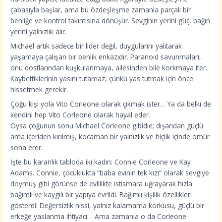
çabasıyla başlar, ama bu özdeşleşme zamanla parçalı bir
benliğe ve kontrol takıntısına dönüşür. Sevginin yerini güç, bağın
yerini yalnızlık alır.
Michael artık sadece bir lider değil, duygularını yalıtarak
yaşamaya çalışan bir benlik enkazıdır. Paranoid savunmaları,
onu dostlarından kuşkulanmaya, ailesinden bile korkmaya iter.
Kaybettiklerinin yasını tutamaz, çünkü yas tutmak için önce
hissetmek gerekir.
Çoğu kişi yola Vito Corleone olarak çıkmak ister… Ya da belki de
kendini hep Vito Corleone olarak hayal eder.
Oysa çoğunun sonu Michael Corleone gibidie; dışarıdan güçlü
ama içeriden kırılmış, kocaman bir yalnızlık ve hiçlik içinde ömür
sona erer.
İşte bu karanlık tabloda iki kadın: Connie Corleone ve Kay
Adams. Connie, çocuklukta “baba evinin tek kızı” olarak sevgiye
doymuş gibi görünse de evlilikte istismara uğrayarak hızla
bağımlı ve kaygılı bir yapıya evrildi. Bağımlı kişilik özellikleri
gösterdi: Değersizlik hissi, yalnız kalamama korkusu, güçlü bir
erkeğe yaslanma ihtiyacı… Ama zamanla o da Corleone