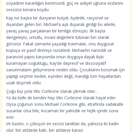
soyadının karanlığını benimsedi; güç ve aidiyet uğruna vicdanını
sessizce kenara koydu.
Kay ise başka bir dünyanın kızıydı. Aydınlık, rasyonel ve
dışarıdan gelen biri. Michael’a aşk duyarak girdiği bu ailede,
yavaş yavaş parçalanan bir kimliğe dönüştü. İlk başta
dengeleyici, umutlu, insani değerlere tutunan biri olarak
görünür. Fakat zamanla yaşadığı travmalar, onu duygusal
kopuşa ve pasif direnişe sürükledi. Michael’ın narsistik ve
paranoid yapısı karşısında onun duyguya dayalı ilişki
kuramayan soğukluğu, Kay’de depresif ve dissosiyatif
savunmaların gelişmesine neden oldu. Çocuklarını korumak için
yaptığı seçimin bedeli, eşinden değil, inandığı tüm hayatlardan
uzak düşmek oldu.
Çoğu kişi yola Vito Corleone olarak çıkmak ister…
Ya da belki de kendini hep Vito Corleone olarak hayal eder.
Oysa çoğunun sonu Michael Corleone gibi, etrafında sadakatle
susanlar olsa bile, kocaman bir yalnızlık ve hiçlik içinde sona
erer.
Ve bazen, o çöküşün en sessiz tanıkları da, yalnızca iki kadın
olur: biri gölgede kalır, biri gölgeye karışır.