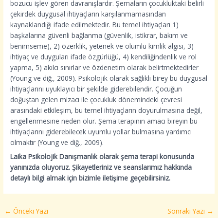
bozucu işlev gören davranışlardır. Şemaların çocukluktaki belirli
çekirdek duygusal ihtiyaçların karşılanmamasından
kaynaklandığı ifade edilmektedir. Bu temel ihtiyaçları 1)
başkalarına güvenli bağlanma (güvenlik, istikrar, bakım ve
benimseme), 2) özerklik, yetenek ve olumlu kimlik algısı, 3)
ihtiyaç ve duyguları ifade özgürlüğü, 4) kendiliğindenlik ve rol
yapma, 5) akılcı sınırlar ve özdenetim olarak belirtmektedirler
(Young ve diğ., 2009). Psikolojik olarak sağlıklı birey bu duygusal
ihtiyaçlarını uyuklayıcı bir şekilde giderebilendir. Çocuğun
doğuştan gelen mizacı ile çocukluk dönemindeki çevresi
arasındaki etkileşim, bu temel ihtiyaçların doyurulmasına değil,
engellenmesine neden olur. Şema terapinin amacı bireyin bu
ihtiyaçlarını giderebilecek uyumlu yollar bulmasına yardımcı
olmaktır (Young ve diğ., 2009).
Laika Psikolojik Danışmanlık olarak şema terapi konusunda
yanınızda oluyoruz. Şikayetleriniz ve seanslarımız hakkında
detaylı bilgi almak için bizimle iletişime geçebilirsiniz.
←
Önceki Yazı
Sonraki Yazı
→