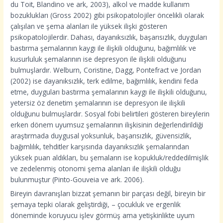
du Toit, Blandino ve ark, 2003), alkol ve madde kullanım
bozuklukları (Gross 2002) gibi psikopatolojiler öncelikli olarak
çalışılan ve şema alanları ile yüksek ilişki gösteren
psikopatolojilerdir. Dahası, dayanıksızlık, başarısızlık, duyguları
bastırma şemalarının kaygı ile ilişkili olduğunu, bağımlılık ve
kusurluluk şemalarının ise depresyon ile ilişkili olduğunu
bulmuşlardır. Welburn, Coristine, Dagg, Pontefract ve Jordan
(2002) ise dayanıksızlık, terk edilme, bağımlılık, kendini feda
etme, duyguları bastırma şemalarının kaygı ile ilişkili olduğunu,
yetersiz öz denetim şemalarının ise depresyon ile ilişkili
olduğunu bulmuşlardır. Sosyal fobi belirtileri gösteren bireylerin
erken dönem uyumsuz şemalarının ilişkisinin değerlendirildiği
araştırmada duygusal yoksunluk, başarısızlık, güvensizlik,
bağımlılık, tehditler karşısında dayanıksızlık şemalarından
yüksek puan aldıkları, bu şemaların ise kopukluk/reddedilmişlik
ve zedelenmiş otonomi şema alanları ile ilişkili olduğu
bulunmuştur (Pinto-Gouveia ve ark. 2006).
Bireyin davranışları bizzat şemanın bir parçası değil, bireyin bir
şemaya tepki olarak geliştirdiği, – çocukluk ve ergenlik
döneminde koruyucu işlev görmüş ama yetişkinlikte uyum