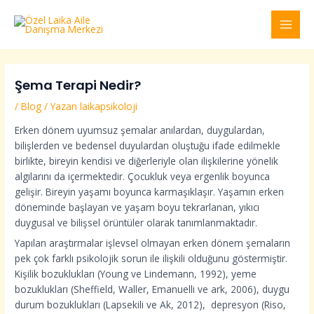
İçeriğe
Yazı
MAI
atla
dolaşımı
MEN
Şema Terapi Nedir?
/
Blog
/ Yazan
laikapsikoloji
Erken dönem uyumsuz şemalar anılardan, duygulardan,
bilişlerden ve bedensel duyulardan oluştuğu ifade edilmekle
birlikte, bireyin kendisi ve diğerleriyle olan ilişkilerine yönelik
algılarını da içermektedir. Çocukluk veya ergenlik boyunca
gelişir. Bireyin yaşamı boyunca karmaşıklaşır. Yaşamın erken
döneminde başlayan ve yaşam boyu tekrarlanan, yıkıcı
duygusal ve bilişsel örüntüler olarak tanımlanmaktadır.
Yapılan araştırmalar işlevsel olmayan erken dönem şemaların
pek çok farklı psikolojik sorun ile ilişkili olduğunu göstermiştir.
Kişilik bozuklukları (Young ve Lindemann, 1992), yeme
bozuklukları (Sheffield, Waller, Emanuelli ve ark, 2006), duygu
durum bozuklukları (Lapsekili ve Ak, 2012), depresyon (Riso,