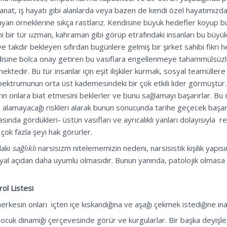
, sanat, iş hayatı gibi alanlarda veya bazen de kendi özel hayatımı
ayan örneklerine sıkça rastlarız. Kendisine büyük hedefler koyup 
i bir tür uzman, kahraman gibi görüp etrafındaki insanları bu büyü
 takdir bekleyen sıfırdan bugünlere gelmiş bir şirket sahibi fikri 
ndisine bolca onay getiren bu vasıflara engellenmeye tahammülsüzl
ktedir. Bu tür insanlar için eşit ilişkiler kurmak, sosyal teamüller
ektrumunun orta üst kademesindeki bir çok etkili lider görmüştür. Bu
arın onlara biat etmesini beklerler ve bunu sağlamayı başarırlar. Bu 
n alamayacağı riskleri alarak bunun sonucunda tarihe geçecek başarı
asında gördükleri- üstün vasıfları ve ayrıcalıklı yanları dolayısıyla
 çok fazla şeyi hak görürler.
daki
sağlıklı
narsisizm nitelememizin nedeni, narsisistik kişilik yap
l açıdan daha uyumlu olmasıdır. Bunun yanında, patolojik olmasa bile
ol Listesi
rkesin onları içten içe kıskandığına ve aşağı çekmek istediğine inan
in – çocuk dinamiği çerçevesinde görür ve kurgularlar. Bir başka deyi