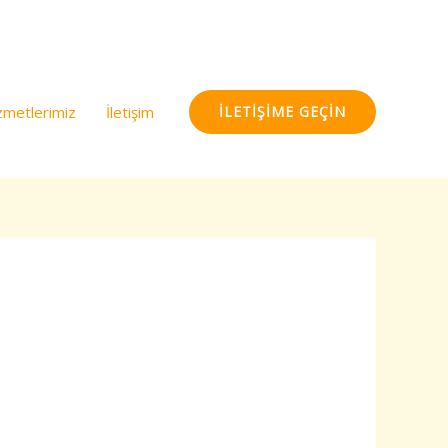
t Mithat Efendi Sk. 60/4, Sevgi Apt. Çankaya / ANKARA
zmetlerimiz
İletişim
İLETIŞIME GEÇIN