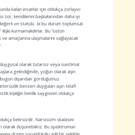
da kalan insanlar için oldukça zorlayıcı
i zor, kendilerini başkalarından daha iyi
değerli ve statülü -ki bu durum toplumsal
 ilişki kurmamalıdırlar. Bu “üstün
mak ve amaçlarına ulaşmalarını sağlayacak
r.
 duygusal olarak tutarsız veya suistimal
aşlara gelindiğinde, yoğun olarak aşırı
rı, bugün dışarıdan gördüğümüz
tersizlik benzeri duyguları aşırı telafi
tik kişiliğin benlik saygısının oldukça
ldukça belirsizdir. Narsisizm skalasını
um olarak düşünebiliriz. Bu spektrumun
ayına düşen sorumluluğu adil bir şekilde