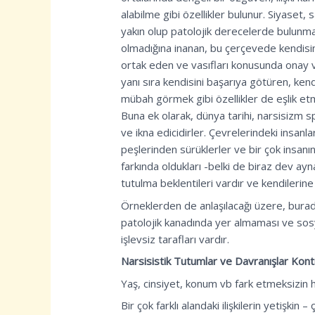
alabilme gibi özellikler bulunur. Siyaset
yakın olup patolojik derecelerde bulunm
olmadığına inanan, bu çerçevede kendisin
ortak eden ve vasıfları konusunda onay ve
yanı sıra kendisini başarıya götüren, ke
mübah görmek gibi özellikler de eşlik etme
Buna ek olarak, dünya tarihi, narsisizm sp
ve ikna edicidirler. Çevrelerindeki insanl
peşlerinden sürüklerler ve bir çok insanı
farkında oldukları -belki de biraz dev ayn
tutulma beklentileri vardır ve kendilerine
Örneklerden de anlaşılacağı üzere, bura
patolojik kanadında yer almaması ve sosya
işlevsiz tarafları vardır.
Narsisistik Tutumlar ve Davranışlar Kontr
Yaş, cinsiyet, konum vb fark etmeksizin he
Bir çok farklı alandaki ilişkilerin yetişk