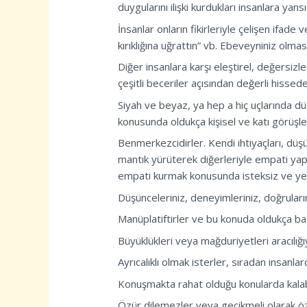
duygularını ilişki kurdukları insanlara yansıt
İnsanlar onların fikirleriyle çelişen ifade 
kırıklığına uğrattın” vb. Ebeveyniniz olmas
Diğer insanlara karşı eleştirel, değersizle
çeşitli beceriler açısından değerli hissede
Siyah ve beyaz, ya hep a hiç uçlarında dü
konusunda oldukça kişisel ve katı görüşler
Benmerkezcidirler. Kendi ihtiyaçları, düşü
mantık yürüterek diğerleriyle empati yap
empati kurmak konusunda isteksiz ve yete
Düşünceleriniz, deneyimleriniz, doğrularını
Manüplatiftirler ve bu konuda oldukça başa
Büyüklükleri veya mağduriyetleri aracılı
Ayrıcalıklı olmak isterler, sıradan insanla
Konuşmakta rahat olduğu konularda kalabil
Özür dilemezler veya gecikmeli olarak özü