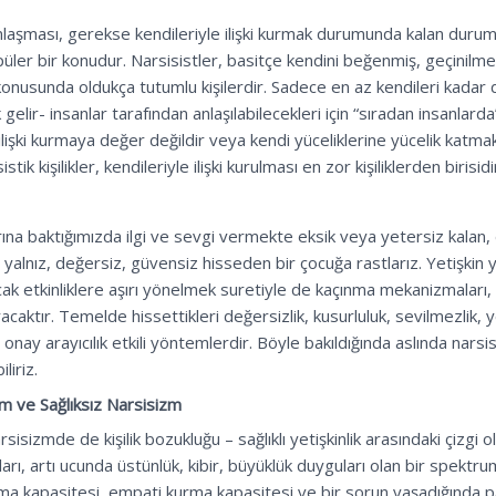
aşması, gerekse kendileriyle ilişki kurmak durumunda kalan durumun
üler bir konudur. Narsisistler, basitçe kendini beğenmiş, geçinilmes
onusunda oldukça tutumlu kişilerdir. Sadece en az kendileri kadar 
elir- insanlar tarafından anlaşılabilecekleri için “sıradan insanlarda”
se ilişki kurmaya değer değildir veya kendi yüceliklerine yücelik kat
tik kişilikler, kendileriyle ilişki kurulması en zor kişiliklerden birisidi
larına baktığımızda ilgi ve sevgi vermekte eksik veya yetersiz kalan,
yalnız, değersiz, güvensiz hisseden bir çocuğa rastlarız. Yetişkin y
racak etkinliklere aşırı yönelmek suretiyle de kaçınma mekanizmala
aktır. Temelde hissettikleri değersizlik, kusurluluk, sevilmezlik, ye
onay arayıcılık etkili yöntemlerdir. Böyle bakıldığında aslında narsisis
liriz.
zm ve Sağlıksız Narsisizm
rsisizmde de kişilik bozukluğu – sağlıklı yetişkinlik arasındaki çizgi o
ları, artı ucunda üstünlük, kibir, büyüklük duyguları olan bir spektr
urma kapasitesi, empati kurma kapasitesi ve bir sorun yaşadığında p