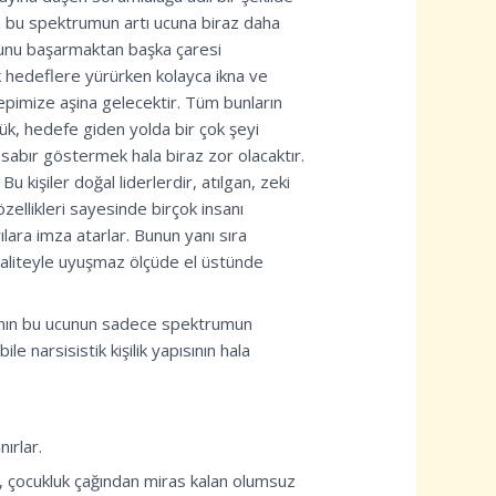
zda bu spektrumun artı ucuna biraz daha
bunu başarmaktan başka çaresi
k hedeflere yürürken kolayca ikna ve
hepimize aşina gelecektir. Tüm bunların
ük, hedefe giden yolda bir çok şeyi
e sabır göstermek hala biraz zor olacaktır.
 kişiler doğal liderlerdir, atılgan, zeki
özellikleri sayesinde birçok insanı
lara imza atarlar. Bunun yanı sıra
 realiteyle uyuşmaz ölçüde el üstünde
ısının bu ucunun sadece spektrumun
 narsisistik kişilik yapısının hala
ırlar.
şle, çocukluk çağından miras kalan olumsuz