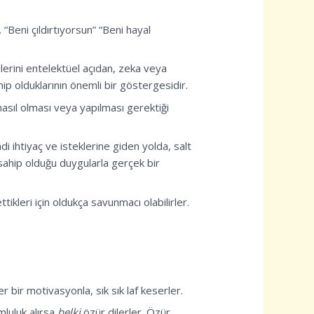
. “Beni çıldırtıyorsun” “Beni hayal
dilerini entelektüel açıdan, zeka veya
hip olduklarının önemli bir göstergesidir.
nasıl olması veya yapılması gerektiği
di ihtiyaç ve isteklerine giden yolda, salt
sahip olduğu duygularla gerçek bir
tikleri için oldukça savunmacı olabilirler.
 bir motivasyonla, sık sık laf keserler.
mluluk alırsa
belki
özür dilerler. Özür