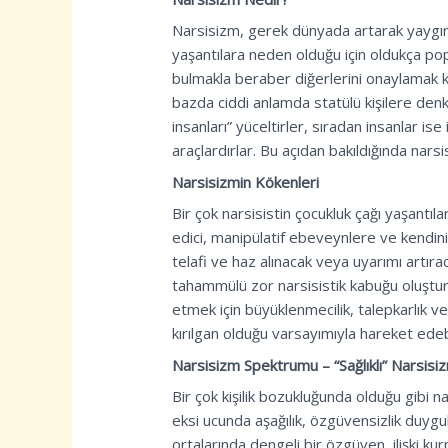
Narsisizm, gerek dünyada artarak yaygınl
yaşantılara neden olduğu için oldukça pop
bulmakla beraber diğerlerini onaylamak k
bazda ciddi anlamda statülü kişilere denk g
insanları” yüceltirler, sıradan insanlar i
araçlardırlar. Bu açıdan bakıldığında narsisis
Narsisizmin Kökenleri
Bir çok narsisistin çocukluk çağı yaşantı
edici, manipülatif ebeveynlere ve kendini 
telafi ve haz alınacak veya uyarımı artı
tahammülü zor narsisistik kabuğu oluşturac
etmek için büyüklenmecilik, talepkarlık ve 
kırılgan olduğu varsayımıyla hareket edebi
Narsisizm Spektrumu – “Sağlıklı” Narsisi
Bir çok kişilik bozukluğunda olduğu gibi na
eksi ucunda aşağılık, özgüvensizlik duygu
ortalarında dengeli bir özgüven, ilişki k