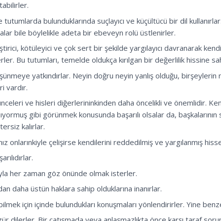
abilirler.
ve tutumlarda bulunduklarında suçlayıcı ve küçültücü bir dil kullanırlar
alar bile böylelikle adeta bir ebeveyn rolü üstlenirler.
ştirici, kötüleyici ve çok sert bir şekilde yargılayıcı davranarak ken
rler. Bu tutumları, temelde oldukça kırılgan bir değerlilik hissine sa
şünmeye yatkındırlar. Neyin doğru neyin yanlış olduğu, birşeylerin 
i vardır.
nceleri ve hisleri diğerlerininkinden daha öncelikli ve önemlidir. Ken
ıyormuş gibi görünmek konusunda başarılı olsalar da, başkalarının 
rsiz kalırlar.
z onlarınkiyle çelişirse kendilerini reddedilmiş ve yargılanmış hisset
rılıdırlar.
ğıyla her zaman göz önünde olmak isterler.
rdan daha üstün haklara sahip olduklarına inanırlar.
mek için içinde bulundukları konuşmaları yönlendirirler. Yine benzer
r dilerler. Bir çatışmada veya anlaşmazlıkta önce karşı taraf soru