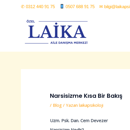
İçeriğe
Yazı
✆ 0312 440 91 75
0507 688 91 75 ✉ bilgi@laikapsi
atla
dolaşımı
Narsisizme Kısa Bir Bakış
/
Blog
/ Yazan
laikapsikoloji
Uzm. Psk. Dan. Cem Devezer
Narsisizm Nedir?