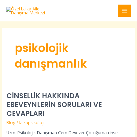
İçeriğe
MAI
atla
MEN
psikolojik
danışmanlık
CİNSELLİK HAKKINDA
CİNSELLİK
HAKKINDA
EBEVEYNLERİN SORULARI VE
EBEVEYNLERİN
CEVAPLARI
SORULARI
VE
Blog
/
laikapsikoloji
CEVAPLARI
Uzm. Psikolojik Danışman Cem Devezer Çocuğuma cinsel