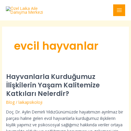
İçeriğe
MAI
atla
MEN
evcil hayvanlar
Hayvanlarla Kurduğumuz
Hayvanlarla
Kurduğumuz
İlişkilerin Yaşam Kalitemize
İlişkilerin
Katkıları Nelerdir?
Yaşam
Kalitemize
Blog
/
laikapsikoloji
Katkıları
Doç. Dr. Aylin Demirli YıldızGünümüzde hayatımızın ayrılmaz bir
Nelerdir?
parçası haline gelen evcil hayvanlarla kurduğumuz ilişkilerin
kişilik yapımız ve psikososyal sağlığımız hakkında veriler ortaya